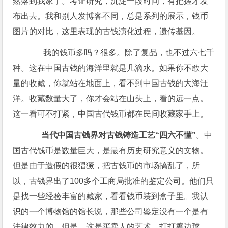
然落到我家了。考证研究，沉淀一段时间，有把握才发
布出去。我和别人发博客不同，总是系列的展示，钱币
图片的对比，这里表现的古钱演化过程，遗传基因。​
​ 我的钱币多吗？很多。除了复品，也不过六七千
种。这在中国古钱的海洋里就是几滴水。如果你不敢大
量的收藏，你就站在地面上，看不到中国古钱的大海汪
洋。收藏数量大了，你才会站在山头上，看的远一点。
这一看可不打紧，中国古代钱币都在民间收藏家手上。
​
当代中国古钱界对古钱铸造工艺“四六不懂”
。中
国古代钱币是数量巨大，是最有历史研究意义的文物。
但是由于造假的很猖獗，把古钱币的市场搞乱了，所
以，古钱界出了100多个工商局批准的鉴定公司。他们只
是找一些经验丰富的藏家，看看钱币装到盒子里。我认
识的一个博物馆的馆长说，那些公司鉴定没有一个是有
法律效力的。但是，这是买卖人的艺术，打打擦边球。