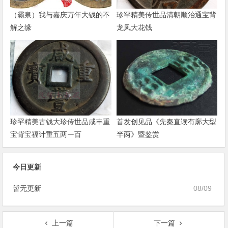
（霸泉）我与嘉庆万年大钱的不
珍罕精美传世品清朝顺治通宝背
解之缘
龙凤大花钱
珍罕精美古钱大珍传世品咸丰重
首发创见品《先秦直读有廓大型
宝背宝福计重五两ー百
半两》暨鉴赏
今日更新
暂无更新
08/09
上一篇
下一篇