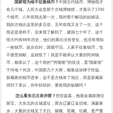
国家馆为啥不征集钱币？
中国古代钱币。博物馆才
有几个钱。人民大会堂那个古钱博物馆，才展示了1700
个钱币。八年前我去第一次，我对那个解说的姑娘说，
我的古钱比这里的多五倍。五年前我又去了一次。这个
馆还是老样子。后来我了解到了，建国七十年了。这个
馆大约有66年历史，他们的展出没有变化，也没有增加
一枚钱币。故步自封，因循守旧。人家不征集钱币，也
不接受捐献，这就怪了！就是不能承认大量的民间钱
币，都承认了，这个馆的“”穷嗖嗖“”的状况，置“国家馆”
于何地？何况，中国那几个大师，都靠这块牌子吃饭。
新藏家的钱币进来，这不是古钱有了地位，而是新藏家
得到了承认，你年轻轻的，要抢我的饭碗吗？
怎么看东北古泉井喷？
挖坟盗墓，抱着金属探测仪
探宝。大东北的古城遗址，黑吉辽蒙辽金旧地、满蒙家
乡，大量的古钱见了天日。罐藏、窖藏、坑藏、更严重