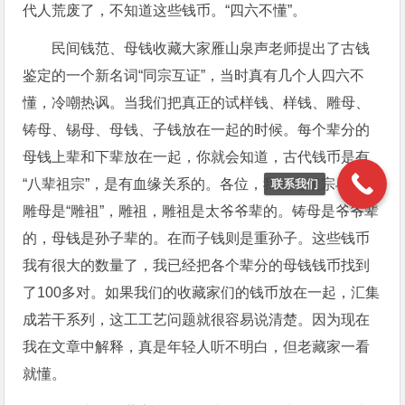
代人荒废了，不知道这些钱币。“四六不懂”。
民间钱范、母钱收藏大家雁山泉声老师提出了古钱
鉴定的一个新名词“同宗互证”，当时真有几个人四六不
懂，冷嘲热讽。当我们把真正的试样钱、样钱、雕母、
铸母、锡母、母钱、子钱放在一起的时候。每个辈分的
母钱上辈和下辈放在一起，你就会知道，古代钱币是有
“八辈祖宗”，是有血缘关系的。​各位，我们老祖宗早就说
联系我们
雕母是“雕祖”，雕祖，雕祖是太爷爷辈的。铸母是爷爷辈
的，母钱是孙子辈的。在而子钱则是重孙子。这些钱币
我有很大的数量了，我已经把各个辈分的母钱钱币找到
了100多对。如果我们的收藏家们的钱币放在一起，汇集
成若干系列，这工工艺问题就很容易说清楚。因为现在
我在文章中解释，真是年轻人听不明白，但老藏家一看
就懂。