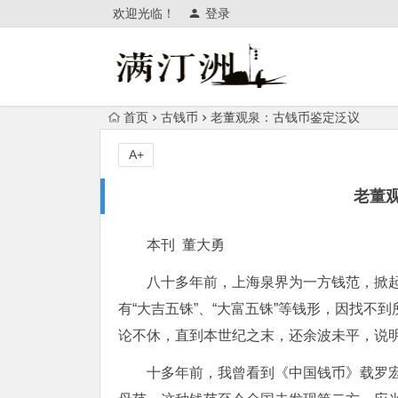
欢迎光临！
登录
首页
古钱币
老董观泉：古钱币鉴定泛议
A+
老董
本刊 董大勇
八十多年前，上海泉界为一方钱范，掀
有“大吉五铢”、“大富五铢”等钱形，因找
论不休，直到本世纪之末，还余波未平，说
十多年前，我曾看到《中国钱币》载罗宏