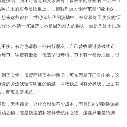
当是孤品。我小时曾见到父亲藏有十多枚不同版别的“一刀平五
在贴照片用的灰色硬纸板上……但我对这方铜母范却印象不深，
想来这些都在上世纪60年代的洗劫中，被穿着红卫兵服的“天
这些心头不禁一阵凄楚，不是因为家人的损失，而是为这个民族
的不多。有时也请教一些内行朋友，自己曾收藏过莽钱壮布、
铜母范，字迹有磨损，但造型很奇特，范下有一盘形底座，也
见到了实物，虽背面铜质有些熟旧，可东西是开门见山的，这
范缘的旁边残留有明显的痕迹，两枚钱之间有分界线，上面有
点，距离非常规范。
铜质，无需镏金，这样会增加不少成本，而且只能起到装饰的
赠赐之物，或是钱监的标准器或镇库之物。这些只能是猜测，