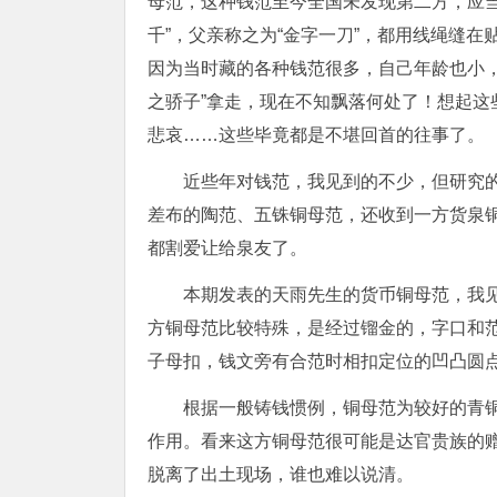
母范，这种钱范至今全国未发现第二方，应
千”，父亲称之为“金字一刀”，都用线绳缝
因为当时藏的各种钱范很多，自己年龄也小，
之骄子”拿走，现在不知飘落何处了！想起
悲哀……这些毕竟都是不堪回首的往事了。
近些年对钱范，我见到的不少，但研究
差布的陶范、五铢铜母范，还收到一方货泉
都割爱让给泉友了。
本期发表的天雨先生的货币铜母范，我
方铜母范比较特殊，是经过镏金的，字口和
子母扣，钱文旁有合范时相扣定位的凹凸圆
根据一般铸钱惯例，铜母范为较好的青
作用。看来这方铜母范很可能是达官贵族的
脱离了出土现场，谁也难以说清。