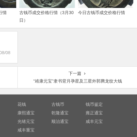
行情
古钱币成交价格行情（3月30
今日古钱币成交价格行情
日）
08/08
下一篇
“靖康元宝”隶书背月孕星及三星外郭腾龙纹大钱
花钱
古钱币
钱币鉴定
康熙通宝
乾隆通宝
雍正通宝
光绪元宝
顺治通宝
咸丰元宝
咸丰重宝