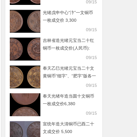
09/15
光绪戊申中心“汴”一文铜币
一枚成交价 3,300
09/15
吉林省造光绪元宝当二十红
铜币一枚成交价(人民币):
5,720
09/15
奉天乙巳光绪元宝当二十文
黄铜币“细字”、“肥字”版各一
枚
09/15
奉天光绪年造当圆十文铜币
一枚成交价6,380
09/15
宣统年造大清铜币已酉二十
文成交价 5,500