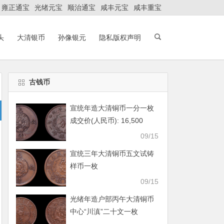
雍正通宝
光绪元宝
顺治通宝
咸丰元宝
咸丰重宝
头
大清银币
孙像银元
隐私版权声明
古钱币
宣统年造大清铜币一分一枚
成交价(人民币): 16,500
09/15
宣统三年大清铜币五文试铸
样币一枚
09/15
光绪年造户部丙午大清铜币
中心“川滇”二十文一枚