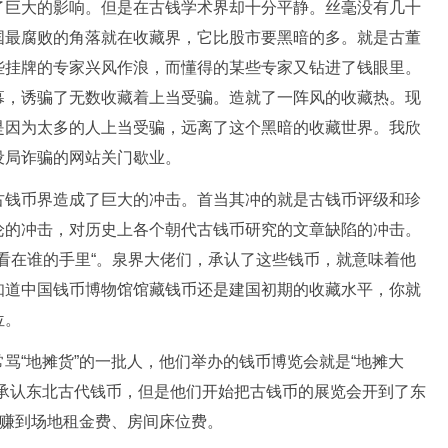
了巨大的影响。但是在古钱学术界却十分平静。丝毫没有几十
国最腐败的角落就在收藏界，它比股市要黑暗的多。就是古董
些挂牌的专家兴风作浪，而懂得的某些专家又钻进了钱眼里。
幕，诱骗了无数收藏着上当受骗。造就了一阵风的收藏热。现
是因为太多的人上当受骗，远离了这个黑暗的收藏世界。我欣
设局诈骗的网站关门歇业。
古钱币界造成了巨大的冲击。首当其冲的就是古钱币评级和珍
论的冲击，对历史上各个朝代古钱币研究的文章缺陷的冲击。
看在谁的手里“。泉界大佬们，承认了这些钱币，就意味着他
知道中国钱币博物馆馆藏钱币还是建国初期的收藏水平，你就
位。
骂“地摊货”的一批人，他们举办的钱币博览会就是“地摊大
不承认东北古代钱币，但是他们开始把古钱币的展览会开到了东
以赚到场地租金费、房间床位费。