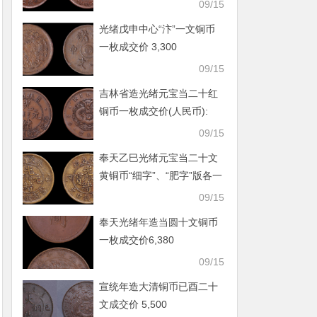
09/15
光绪戊申中心“汴”一文铜币
一枚成交价 3,300
09/15
吉林省造光绪元宝当二十红
铜币一枚成交价(人民币):
5,720
09/15
奉天乙巳光绪元宝当二十文
黄铜币“细字”、“肥字”版各一
枚
09/15
奉天光绪年造当圆十文铜币
一枚成交价6,380
09/15
宣统年造大清铜币已酉二十
文成交价 5,500