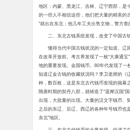
地区：内蒙、黑龙江、吉林、辽宁西部，是
的一些人不相信这些，他们把大量的精美的
“就出在东北；他几年工夫出售文物，警方查
二、东北古钱系统发现，改变了中国古
懂得当代中国古钱状况的一定知道。辽国
在改革开放前。考古界发现了一枚“大康通宝
地的重要发现。金国钱币。80年代发现了一枚
知道辽金古钱的收藏状况吗？李卫老师的《辽
种，数百枚，这是东北古代钱币发现的揭幕
隋唐时期的契丹八部，就铸造了“遥撵汉国“
出现，大批量的出现。大量的汉文字钱币、
之后的东辽、后辽、西辽的各种年号钱币也
东北”地区。
三、东北古代钱币的大量发现，促进了