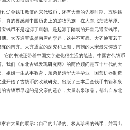
超过辽金钱币数倍的宋代钱币，还有大量的先秦时期、五铢钱
币。真的要感谢中国历史上的游牧民族，在大东北茫茫草原、
通宝钱币不是起源于唐朝。是起源于隋朝的开皇元通宝钱币。
时期。大齐通宝说是南唐的李昇，这并不可靠。大齐通宝若干
梁陈的南齐。大齐通宝的深究和上溯，南朝的大宋最先铸造了
宝，它的书法还带着中国文字进化很生涩的笔迹。中国古代钱币
历。我们《东北古钱发现研究网》的两位顾问是五十年代的大
家。姐姐一生从事教育，弟弟是清华大学毕业，国营机器制造
父业开始了古钱币的收藏研究。出版了三本辽金钱币书籍和泉
们的古钱币早起的是父亲的遗存，大量名泉珍品，都出自东北
？
藏家在大量的展示出自己的出谱的、极其珍稀的钱币，并写出