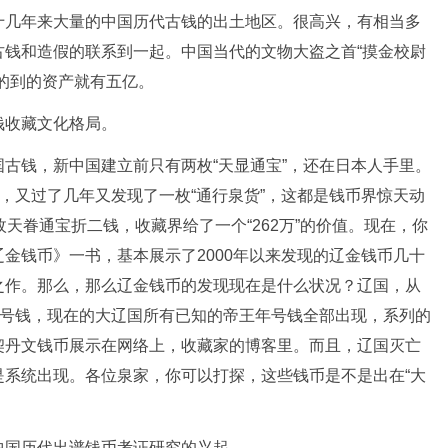
十几年来大量的中国历代古钱的出土地区。很高兴，有相当多
古钱和造假的联系到一起。中国当代的文物大盗之首“摸金校尉
的到的资产就有五亿。
钱收藏文化格局。
古钱，新中国建立前只有两枚“天显通宝”，还在日本人手里。
”，又过了几年又发现了一枚“通行泉货”，这都是钱币界惊天动
天眷通宝折二钱，收藏界给了一个“262万”的价值。现在，你
金钱币》一书，基本展示了2000年以来发现的辽金钱币几十
之作。那么，那么辽金钱币的发现现在是什么状况？辽国，从
国号钱，现在的大辽国所有已知的帝王年号钱全部出现，系列的
契丹文钱币展示在网络上，收藏家的博客里。而且，辽国灭亡
是系统出现。各位泉家，你可以打探，这些钱币是不是出在“大
中国历代出谱钱币考证研究的兴起。