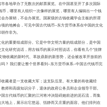
省市各地举办了无数次的邮票展览。在中国甚至开了多次国际
代钱币，哪里有人组织一次像样的展览，哪里有人编辑出一个钱
只会办展销，不会办展览。国家级的古钱收藏学会主板的所谓
项的地摊会，可见中国古代钱币--东方货币体系在中国的文化
和胡作非为。
文化的重要组成部分。它是中华文明力量的组成部分，是中国
史文化研究说话，用古钱币的展示对照说话，你看有几个“挂牌
国文物收藏的新时代、革故鼎新的新形势，还会被改革开放前的
？ 我们要让整个世界看到--东方货币体系--中国古代钱币完
币收藏者是一支收藏大军；这支队伍里。有大量的有收藏经
、教师和高级知识分子，退休的政府公务员和企业领导干部。
中国古代钱币的汇聚的江河将冲决阻碍她前进的泥石流，而集
的大地上，展示出它悠远、恬静而又庄重的面容。他们排列在