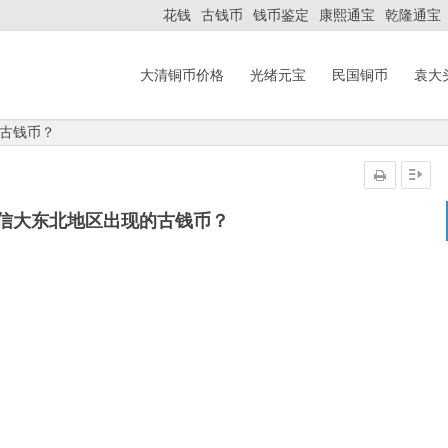
花钱
古钱币
钱币鉴定
康熙通宝
乾隆通宝
大清铜币价格
光绪元宝
民国铜币
袁大
古钱币？
信大东北地区出现的古钱币？