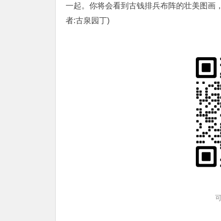
一起。你将会看到古钱排兵布阵的壮美图画，
者:古泉园丁)