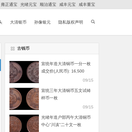
雍正通宝
光绪元宝
顺治通宝
咸丰元宝
咸丰重宝
头
大清银币
孙像银元
隐私版权声明
古钱币
宣统年造大清铜币一分一枚
成交价(人民币): 16,500
09/15
宣统三年大清铜币五文试铸
样币一枚
09/15
光绪年造户部丙午大清铜币
中心“川滇”二十文一枚