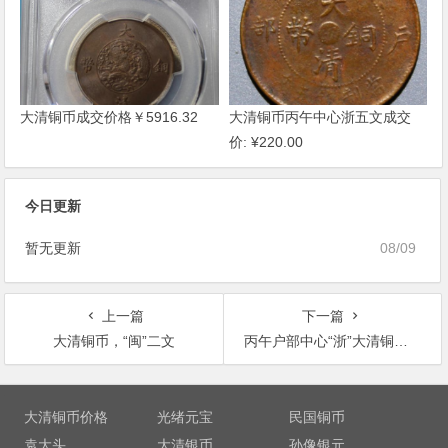
大清铜币成交价格￥5916.32
大清铜币丙午中心浙五文成交
价: ¥220.00
今日更新
暂无更新
08/09
上一篇
下一篇
大清铜币，“闽”二文
丙午户部中心“浙”大清铜币当制钱五文
文
章
大清铜币价格
光绪元宝
民国铜币
导
袁大头
大清银币
孙像银元