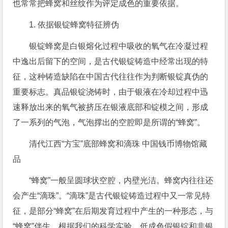
也常常把蜂窝和丝纹作为评定成色的重要依据。
1. 依据银锭蜂窝特征辨伪
银锭蜂窝是白银熔化过程中吸收的氧气在冷凝过程
中逸出后留下的空间，是古代银锭铸造中经常出现的特
征，这种铸造缺陷在中国古代往往作为判断银锭真伪的
重要标志。真品银锭浇铸时，由于银液在冷却过程中迅
速释放出来的氧气被挤压在银液底部和锭模之间，形成
了一系列的气泡，气泡撑出的空腔即是所谓的“蜂窝”。
清代江西“方宝”底部蜂窝和滴珠 中国钱币博物馆藏
品
“蜂窝”一般呈圆球状空腔，内壁光洁。蜂窝内往往还
会产生“滴珠”。“滴珠”是古代银锭铸造过程中又一常见特
征，是部分“蜂窝”在后期发育过程中产生的一种形态，与
“蜂窝”伴生。根据我们的科学实验，低成色假银锭和非银