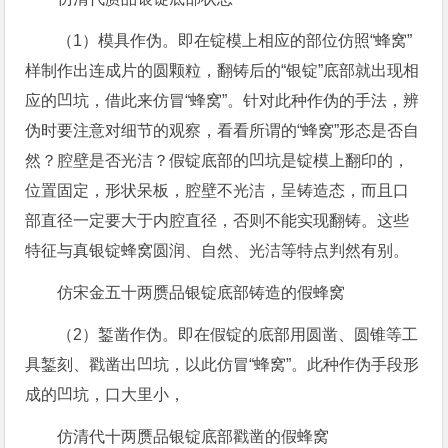
（1）模具作伪。即在锭模上相应的部位仿照“蜂窝”
样制作出连成片的圆颗粒，翻铸后的“银锭”底部就出现相
应的凹坑，借此来仿冒“蜂窝”。针对此种作伪的手法，辨
伪时要注意对细节的观察，看看所谓的“蜂窝”形态是否自
然？腔壁是否光洁？假锭底部的凹坑是锭模上翻印的，
位置固定，形状呆板，腔壁不光洁，呈铸造态，而且口
部直径一定要大于内腔直径，否则不能实现翻铸。这些
特征与真银锭蜂窝圆润、自然、光洁等特点判然有别。
仿宋金五十两赝品银锭底部铸造的假蜂窝
（2）錾凿作伪。即在假锭的底部用圆凿、圆锥等工
具錾刻、戳凿出凹坑，以此仿冒“蜂窝”。此种作伪手段形
成的凹坑，口大里小，
仿清代十两赝品银锭底部戳凿的假蜂窝