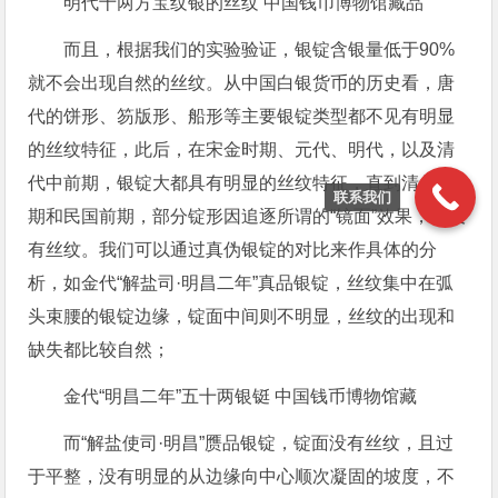
明代十两方宝纹银的丝纹 中国钱币博物馆藏品
而且，根据我们的实验验证，银锭含银量低于90%
就不会出现自然的丝纹。从中国白银货币的历史看，唐
代的饼形、笏版形、船形等主要银锭类型都不见有明显
的丝纹特征，此后，在宋金时期、元代、明代，以及清
代中前期，银锭大都具有明显的丝纹特征，直到清代后
联系我们
期和民国前期，部分锭形因追逐所谓的“镜面”效果，才没
有丝纹。我们可以通过真伪银锭的对比来作具体的分
析，如金代“解盐司·明昌二年”真品银锭，丝纹集中在弧
头束腰的银锭边缘，锭面中间则不明显，丝纹的出现和
缺失都比较自然；
金代“明昌二年”五十两银铤 中国钱币博物馆藏
而“解盐使司·明昌”赝品银锭，锭面没有丝纹，且过
于平整，没有明显的从边缘向中心顺次凝固的坡度，不