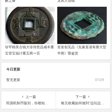
解之缘
龙凤大花钱
珍罕精美古钱大珍传世品咸丰重
首发创见品《先秦直读有廓大型
宝背宝福计重五两ー百
半两》暨鉴赏
今日更新
暂无更新
07/29
上一篇
下一篇
民国机制币版别，你都知道了吗？
银元收藏如何做到“边玩边赚钱”？