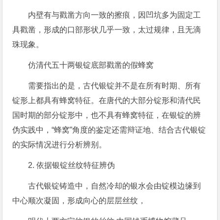
内壁有与戳凿方向一致的擦痕，因凹坑多为固定工
具戳凿，形成的口部形状几乎一致，太过规律，且无滴
珠现象。
仿清代五十两银锭底部戳凿的假蜂窝
需要指出的是，古代银锭并不是在所有时期、所有
锭形上都具有蜂窝特征。在唐代的大部分锭形和清代民
国时期的部分锭形中，也不具有蜂窝特征，在银锭的辨
伪实践中，“蜂窝”角度的鉴定还需辩证地、结合古代银锭
的实际情况进行分析辨别。
2. 依据银锭丝纹特征辨伪
古代银锭铸造中，自然冷却的银水会由锭模边缘到
中心顺次凝固，形成向心的层层丝纹，