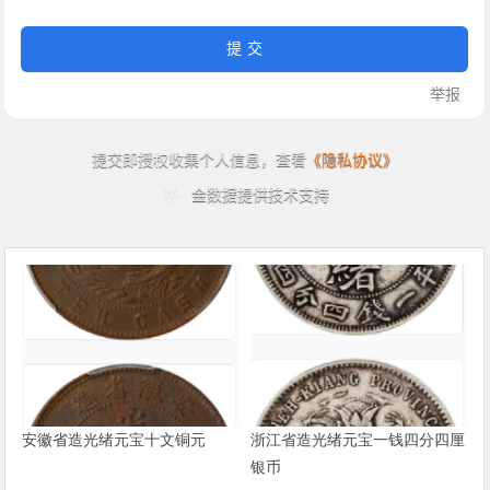
安徽省造光绪元宝十文铜元
浙江省造光绪元宝一钱四分四厘
银币