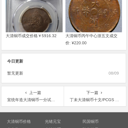
大清铜币成交价格￥5916.32
大清铜币丙午中心浙五文成交
价: ¥220.00
今日更新
暂无更新
08/09
上一篇
下一篇
宣统年造大清铜币一分试铸样币
丁未大清铜币十文/PCGS MS63BN
文
章
大清铜币价格
光绪元宝
民国铜币
导