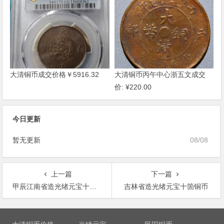
大清铜币成交价格￥5916.32
大清铜币丙午中心浙五文成交
价: ¥220.00
今日更新
暂无更新
08/08
上一篇
下一篇
甲辰江南省造光绪元宝十文铜币
吉林省造光绪元宝十箇铜币
文
章