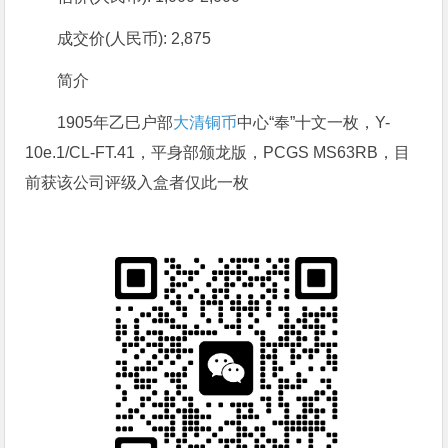
成交价(人民币): 2,875
简介
1905年乙巳户部
大清铜币
中心“奉”十文一枚，Y-
10e.1/CL-FT.41，平身部颁龙版，PCGS MS63RB，目
前获该公司评级入盒者仅此一枚